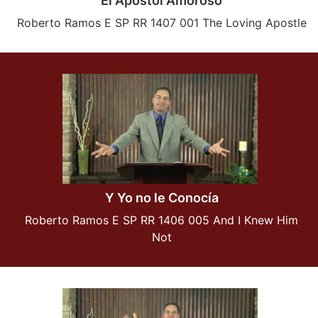
El Apostol Amoroso
Roberto Ramos E SP RR 1407 001 The Loving Apostle
Y Yo no le Conocía
Roberto Ramos E SP RR 1406 005 And I Knew Him
Not