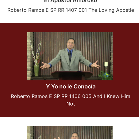
El Apostol Amoroso
Roberto Ramos E SP RR 1407 001 The Loving Apostle
Y Yo no le Conocía
Roberto Ramos E SP RR 1406 005 And I Knew Him
Not