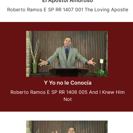
El Apostol Amoroso
Roberto Ramos E SP RR 1407 001 The Loving Apostle
Y Yo no le Conocía
Roberto Ramos E SP RR 1406 005 And I Knew Him
Not