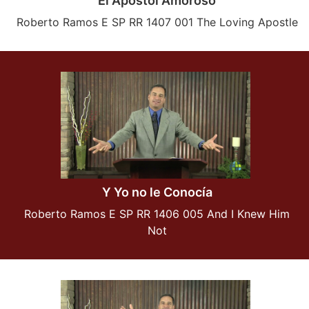
El Apostol Amoroso
Roberto Ramos E SP RR 1407 001 The Loving Apostle
Y Yo no le Conocía
Roberto Ramos E SP RR 1406 005 And I Knew Him
Not