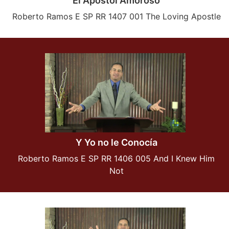
El Apostol Amoroso
Roberto Ramos E SP RR 1407 001 The Loving Apostle
Y Yo no le Conocía
Roberto Ramos E SP RR 1406 005 And I Knew Him
Not