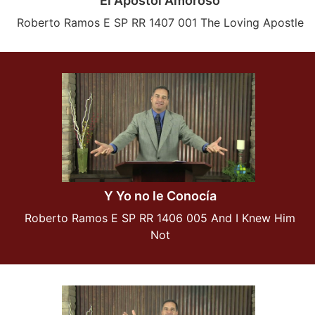
El Apostol Amoroso
Roberto Ramos E SP RR 1407 001 The Loving Apostle
Y Yo no le Conocía
Roberto Ramos E SP RR 1406 005 And I Knew Him
Not