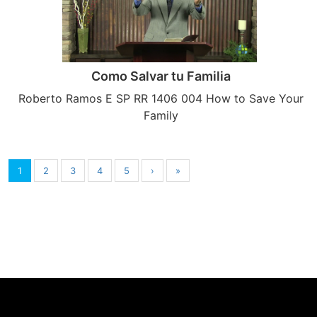
Como Salvar tu Familia
Roberto Ramos E SP RR 1406 004 How to Save Your
Family
1
2
3
4
5
›
»